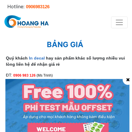
Hotline:
0906983126
BẢNG GIÁ
Quý khách
In decal
hay sản phẩm khác số lượng nhiều vui
lòng liên hệ để nhận giá rẻ
ĐT:
0906 983 126
(Ms Trinh)
ingiarevn.vn
Website:
Email:
kinhdoanh@inhoangha.com
BẢNG GIÁ IN TEM BẢO HÀNH